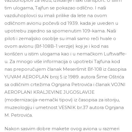
vazduhoplov za vezu, izviđanje i laki transport. U svim
tim ulogama, Tajfun se pokazao odlično. I naši
vazduhoplovci su imali prilike da lete na ovom
odličnom avionu počevši od 1939. kada je uveden u
upotrebu zajedno sa spomenutim 109-kama. Naši
piloti i zemaljsko osoblje su imali samo reči hvale o
ovom avionu (Bf-108B-1 verzije) koji je i kod nas
korišćen u istim ulogama kao i u nemačkom Luftwaffe-
u. Za mnogo više informacija o upotrebi Tajfuna kod
nas preporučujem članak Meseršmit Bf-108 iz časopisa
YUVAM AEROPLAN broj 5 iz 1989. autora Šime Oštrića
sa odličnim crtežima Ognjana Petrovića i članak VOJNI
AEROPLANI KRALJEVINE JUGOSLAVIJE
(modernizacija-nemački tipovi) iz časopisa za istoriju,
muzeologiju i umetnost VESNIK br.37 autora Ognjana
M. Petrovića.
Nakon sasvim dobre makete ovog aviona u razmeri