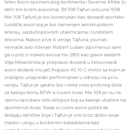
leteo širom spomenutog kontinenta i Severne Afrike (u
istim tim brzim avionima). Bf-108 Tajfun (od juna 1938.
Me-108 Taifun) je bio konstruisan kao dvosedi sportsko-
turistički avion koji je bio namenjen aeroklupskom
letenju, vazduhoplovnim utakmicama i turističkim
letovima. Nakon prve A verzije Tajfuna, poznati
nemački avio inženjer Robert Lusser (spomenuo sam
ga u priči o maketi aviona He-280) kao glavni asistent
Vilija Meseršmita je prepravio dvosedi u četvorosedi
avion dodavši mu jači Argusov AS 10 C motor sa kojim je
značajno unapredio performanse u odnosu na prvu
verziju. Tajfun je ujedno bio i neka vrsta probnog stola
za kasniju ikonu BFW-a čuveni lovac Me-109 jer su na
njemu isprobani neki sklopovi koji su kasnije ubačeni na
spomenuti lovac. Kada su civilni avioni počeli da
dobijaju ratničke boje i Tajfun je vrlo brzo dobio svoje
mesto i ulogu u borbenim eskadrilama kao