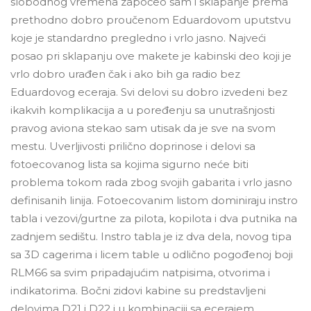
slobodnog vremena započeo sam i sklapanje prema
prethodno dobro proučenom Eduardovom uputstvu
koje je standardno pregledno i vrlo jasno. Najveći
posao pri sklapanju ove makete je kabinski deo koji je
vrlo dobro urađen čak i ako bih ga radio bez
Eduardovog eceraja. Svi delovi su dobro izvedeni bez
ikakvih komplikacija a u poređenju sa unutrašnjosti
pravog aviona stekao sam utisak da je sve na svom
mestu. Uverljivosti prilično doprinose i delovi sa
fotoecovanog lista sa kojima sigurno neće biti
problema tokom rada zbog svojih gabarita i vrlo jasno
definisanih linija. Fotoecovanim listom dominiraju instro
tabla i vezovi/gurtne za pilota, kopilota i dva putnika na
zadnjem sedištu. Instro tabla je iz dva dela, novog tipa
sa 3D cagerima i licem table u odlično pogođenoj boji
RLM66 sa svim pripadajućim natpisima, otvorima i
indikatorima. Bočni zidovi kabine su predstavljeni
delovima D21 i D22 i u kombinaciji sa ecerajem