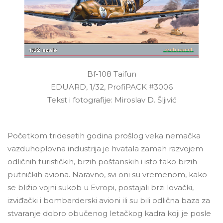
Bf-108 Taifun
EDUARD, 1/32, ProfiPACK #3006
Tekst i fotografije: Miroslav D. Šljivić
Početkom tridesetih godina prošlog veka nemačka
vazduhoplovna industrija je hvatala zamah razvojem
odličnih turističkih, brzih poštanskih i isto tako brzih
putničkih aviona. Naravno, svi oni su vremenom, kako
se bližio vojni sukob u Evropi, postajali brzi lovački,
izviđački i bombarderski avioni ili su bili odlična baza za
stvaranje dobro obučenog letačkog kadra koji je posle