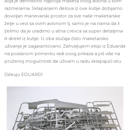
koja je definitivno najbolja maketa ovog aviona u svim
razmerama. Sklapanjem delova iz ove kutije dobijamo
dovoljan manevarski prostor za sve naše maketarske
želje u vezi sa ovim avionom tj. samo je na nama da li
želimo da je uradimo u sitna crevca sa super detaljima
ili direkt iz kutije. U oba slučaja čisto maketarsko
uživanje je zagarantovano. Zahvaljujem ekipi iz Eduarda
na poslanom primerku radi ovog prikaza a još više na
pruženoj mogućnosti da uživam u radu sklapajući istu.
Děkuju EDUARD!