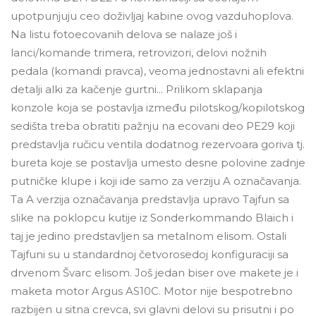
upotpunjuju ceo doživljaj kabine ovog vazduhoplova.
Na listu fotoecovanih delova se nalaze još i
lanci/komande trimera, retrovizori, delovi nožnih
pedala (komandi pravca), veoma jednostavni ali efektni
detalji alki za kačenje gurtni... Prilikom sklapanja
konzole koja se postavlja između pilotskog/kopilotskog
sedišta treba obratiti pažnju na ecovani deo PE29 koji
predstavlja ručicu ventila dodatnog rezervoara goriva tj.
bureta koje se postavlja umesto desne polovine zadnje
putničke klupe i koji ide samo za verziju A označavanja.
Ta A verzija označavanja predstavlja upravo Tajfun sa
slike na poklopcu kutije iz Sonderkommando Blaich i
taj je jedino predstavljen sa metalnom elisom. Ostali
Tajfuni su u standardnoj četvorosedoj konfiguraciji sa
drvenom Švarc elisom. Još jedan biser ove makete je i
maketa motor Argus AS10C. Motor nije bespotrebno
razbijen u sitna crevca, svi glavni delovi su prisutni i po