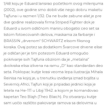
1/48 koju je Eduard lansirao početkom ovog milenijuma
(2002), ove godine smo dobili više nego dobru maketu
Tajfuna i u razmeri 1/32. Da ne bude zabune alat je pre
dve godine realizovala firma Striped Fighter dok je
Eduard u svom odličnom maniru obogatio ceo set sa
listom fotoecovanih delova, maskama za farbanje i
BRASSIN „drvenom“ SCHWARTZ elisom fiksnog
koraka. Ovaj potez sa dodatkom Švarcove drvene elise
je odličan jer je tim potezom Eduard omogućio
pokrivanje svih Tajfuna obzirom da je „metalna“
dvokraka elisa izlivena na ramu „D“ kao standardan deo
seta. Poklopac kutije krasi veoma lepa ilustracija Mihala
Reinisa na kojoj je, u trenutku izviđanja iznad bojišta u
Severnoj Africi, Tajfun koji je pripadao jedinici koja je
letela na He-111 u Libiji 1942. a kojom je komandovao
kapetan Teo Blajh (Theo Blaich). Po otvaranju kutije
sam uočio različito pakovanje ramova sa delovima u