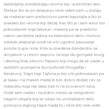
sastavljanju predstavljaju veoma lep i autentičan deo.
Šteta je što se po sklapanju neće videti osim u slučaju
da maketar sam izreže/otvori panel kapotaža a što bi
svakako bio veoma lep detalj. Kao što je i sam avion bio
jednostavnih linija takva je i maketa pa se praktično
nakon završetka radova na kabinskom delu i motoru
ostatak sklapanja svodi na vrlo ugodno pasovanje
polutki trupa i krila. Krila su izvedena standardno sa
donjakom u celom rasponu na koje idu gornjake levog
i desnog krila, eleroni i flapsovi koji mogu da se urade u
različitim pozicijama (konsultovati fotografije i
literaturu). Stajni trap Tajfuna je bio vrlo jednostavan pa
je takav i na maketi mada bi bilo dobro dodati cev za
hidrauliku koja nije data (čak ni na ecovanom listu).
Ovde sam naišao i na jedino mesto sa nezgodnim
tragom izbijača koji se nalazi na unutrašnjem delu
poklopca stajnog trapa mada to i neće biti neki veliki