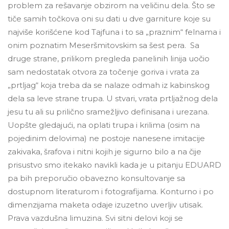
problem za rešavanje obzirom na veličinu dela. Što se
tiče samih točkova oni su dati u dve garniture koje su
najviše korišćene kod Tajfuna i to sa „praznim“ felnama i
onim poznatim Meseršmitovskim sa šest pera. Sa
druge strane, prilikom pregleda panelinih linija uočio
sam nedostatak otvora za točenje goriva i vrata za
„prtljag“ koja treba da se nalaze odmah iz kabinskog
dela sa leve strane trupa. U stvari, vrata prtljažnog dela
jesu tu ali su prilično sramežljivo definisana i urezana.
Uopšte gledajući, na oplati trupa i krilima (osim na
pojedinim delovima) ne postoje nanesene imitacije
zakivaka, šrafova i nitni kojih je sigurno bilo a na čije
prisustvo smo itekako navikli kada je u pitanju EDUARD
pa bih preporučio obavezno konsultovanje sa
dostupnom literaturom i fotografijama. Konturno i po
dimenzijama maketa odaje izuzetno uverljiv utisak.
Prava vazdušna limuzina. Svi sitni delovi koji se