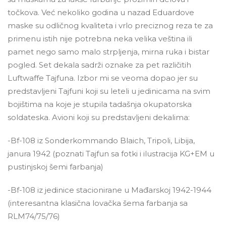
točkova. Već nekoliko godina u nazad Eduardove
maske su odličnog kvaliteta i vrlo preciznog reza te za
primenu istih nije potrebna neka velika veština ili
pamet nego samo malo strpljenja, mirna ruka i bistar
pogled. Set dekala sadrži oznake za pet različitih
Luftwaffe Tajfuna. Izbor mi se veoma dopao jer su
predstavljeni Tajfuni koji su leteli u jedinicama na svim
bojištima na koje je stupila tadašnja okupatorska
soldateska. Avioni koji su predstavljeni dekalima:
-Bf-108 iz Sonderkommando Blaich, Tripoli, Libija,
janura 1942 (poznati Tajfun sa fotki i ilustracija KG+EM u
pustinjskoj šemi farbanja)
-Bf-108 iz jedinice stacionirane u Mađarskoj 1942-1944
(interesantna klasična lovačka šema farbanja sa
RLM74/75/76)