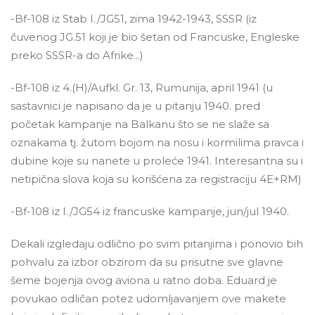
-Bf-108 iz Stab I./JG51, zima 1942-1943, SSSR (iz
čuvenog JG.51 koji je bio šetan od Francuske, Engleske
preko SSSR-a do Afrike...)
-Bf-108 iz 4.(H)/Aufkl. Gr. 13, Rumunija, april 1941 (u
sastavnici je napisano da je u pitanju 1940. pred
početak kampanje na Balkanu što se ne slaže sa
oznakama tj. žutom bojom na nosu i kormilima pravca i
dubine koje su nanete u proleće 1941. Interesantna su i
netipična slova koja su korišćena za registraciju 4E+RM)
-Bf-108 iz I./JG54 iz francuske kampanje, jun/jul 1940.
Dekali izgledaju odlično po svim pitanjima i ponovio bih
pohvalu za izbor obzirom da su prisutne sve glavne
šeme bojenja ovog aviona u ratno doba. Eduard je
povukao odličan potez udomljavanjem ove makete