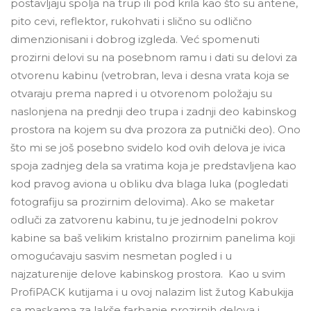
postavljaju spolja na trup ili pod krila kao što su antene,
pito cevi, reflektor, rukohvati i slično su odlično
dimenzionisani i dobrog izgleda. Već spomenuti
prozirni delovi su na posebnom ramu i dati su delovi za
otvorenu kabinu (vetrobran, leva i desna vrata koja se
otvaraju prema napred i u otvorenom položaju su
naslonjena na prednji deo trupa i zadnji deo kabinskog
prostora na kojem su dva prozora za putnički deo). Ono
što mi se još posebno svidelo kod ovih delova je ivica
spoja zadnjeg dela sa vratima koja je predstavljena kao
kod pravog aviona u obliku dva blaga luka (pogledati
fotografiju sa prozirnim delovima). Ako se maketar
odluči za zatvorenu kabinu, tu je jednodelni pokrov
kabine sa baš velikim kristalno prozirnim panelima koji
omogućavaju sasvim nesmetan pogled i u
najzaturenije delove kabinskog prostora. Kao u svim
ProfiPACK kutijama i u ovoj nalazim list žutog Kabukija
sa maskama za lakše farbanje prozirnih delova i