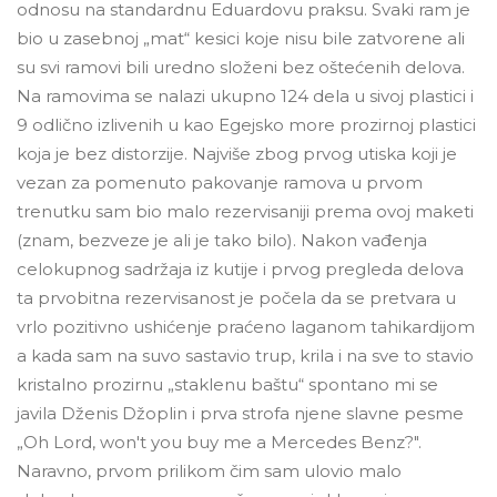
odnosu na standardnu Eduardovu praksu. Svaki ram je
bio u zasebnoj „mat“ kesici koje nisu bile zatvorene ali
su svi ramovi bili uredno složeni bez oštećenih delova.
Na ramovima se nalazi ukupno 124 dela u sivoj plastici i
9 odlično izlivenih u kao Egejsko more prozirnoj plastici
koja je bez distorzije. Najviše zbog prvog utiska koji je
vezan za pomenuto pakovanje ramova u prvom
trenutku sam bio malo rezervisaniji prema ovoj maketi
(znam, bezveze je ali je tako bilo). Nakon vađenja
celokupnog sadržaja iz kutije i prvog pregleda delova
ta prvobitna rezervisanost je počela da se pretvara u
vrlo pozitivno ushićenje praćeno laganom tahikardijom
a kada sam na suvo sastavio trup, krila i na sve to stavio
kristalno prozirnu „staklenu baštu“ spontano mi se
javila Dženis Džoplin i prva strofa njene slavne pesme
„Oh Lord, won't you buy me a Mercedes Benz?".
Naravno, prvom prilikom čim sam ulovio malo