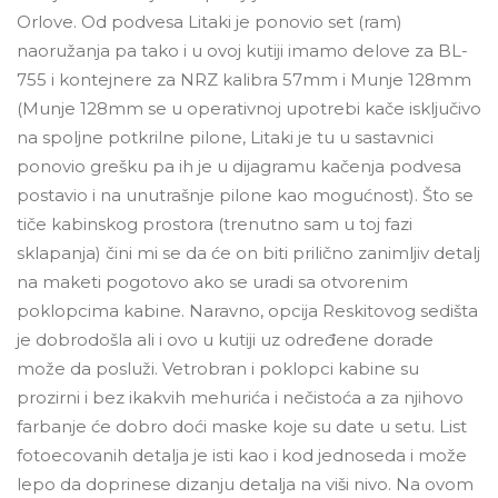
Orlove. Od podvesa Litaki je ponovio set (ram)
naoružanja pa tako i u ovoj kutiji imamo delove za BL-
755 i kontejnere za NRZ kalibra 57mm i Munje 128mm
(Munje 128mm se u operativnoj upotrebi kače isključivo
na spoljne potkrilne pilone, Litaki je tu u sastavnici
ponovio grešku pa ih je u dijagramu kačenja podvesa
postavio i na unutrašnje pilone kao mogućnost). Što se
tiče kabinskog prostora (trenutno sam u toj fazi
sklapanja) čini mi se da će on biti prilično zanimljiv detalj
na maketi pogotovo ako se uradi sa otvorenim
poklopcima kabine. Naravno, opcija Reskitovog sedišta
je dobrodošla ali i ovo u kutiji uz određene dorade
može da posluži. Vetrobran i poklopci kabine su
prozirni i bez ikakvih mehurića i nečistoća a za njihovo
farbanje će dobro doći maske koje su date u setu. List
fotoecovanih detalja je isti kao i kod jednoseda i može
lepo da doprinese dizanju detalja na viši nivo. Na ovom