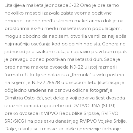
Litakijeva maketa jednoseda J-22 Orao je pre samo
nekoliko meseci izazvala zaista veoma pozitivne
emocije i ocene među stranim maketarima dok je na
prostorima ex-Yu među maketarskom populacijom,
mogu slobodno da napišem, otvorila ventil za najlepša i
najmračnija osećanja kod pojedinih hobista. Generalno
jednosed je u svakom slučaju napravio pravi bum i ipak
je prevagu odneo pozitivan maketarski duh. Sada je
pred nama maketa dvoseda NJ-22 u istoj razmeri i
formatu. U kutiji se nalazi ista ,,formula" u vidu postera
na kojem je NJ-22 25528 u brišućem letu (ilustracija je
očigledno urađena na osnovu odlične fotografije
Dimitrija Ostojića), set dekala koji pokriva šest dvoseda
iz raznih perioda upotrebe od RViPVO JNA (SFRJ)
preko dvoseda iz ViPVO Republike Srpske, RViPVO
SRJ/SiCG i na posletku današnjeg RViPVO Vojske Srbije.
Dalje, u kutiji su i maske za lakše i preciznije farbanje