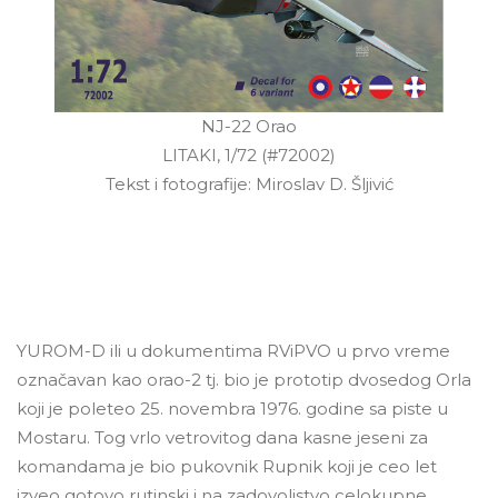
NJ-22 Orao
LITAKI, 1/72 (#72002)
Tekst i fotografije: Miroslav D. Šljivić
YUROM-D ili u dokumentima RViPVO u prvo vreme
označavan kao orao-2 tj. bio je prototip dvosedog Orla
koji je poleteo 25. novembra 1976. godine sa piste u
Mostaru. Tog vrlo vetrovitog dana kasne jeseni za
komandama je bio pukovnik Rupnik koji je ceo let
izveo gotovo rutinski i na zadovoljstvo celokupne