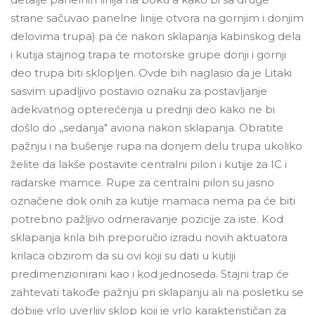
strane sačuvao panelne linije otvora na gornjim i donjim
delovima trupa) pa će nakon sklapanja kabinskog dela
i kutija stajnog trapa te motorske grupe donji i gornji
deo trupa biti sklopljen. Ovde bih naglasio da je Litaki
sasvim upadljivo postavio oznaku za postavljanje
adekvatnog opterećenja u prednji deo kako ne bi
došlo do ,,sedanja" aviona nakon sklapanja. Obratite
pažnju i na bušenje rupa na donjem delu trupa ukoliko
želite da lakše postavite centralni pilon i kutije za IC i
radarske mamce. Rupe za centralni pilon su jasno
označene dok onih za kutije mamaca nema pa će biti
potrebno pažljivo odmeravanje pozicije za iste. Kod
sklapanja krila bih preporučio izradu novih aktuatora
krilaca obzirom da su ovi koji su dati u kutiji
predimenzionirani kao i kod jednoseda. Stajni trap će
zahtevati takođe pažnju pri sklapanju ali na posletku se
dobije vrlo uverljiv sklop koji je vrlo karakterističan za