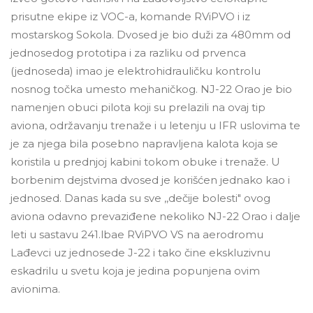
prisutne ekipe iz VOC-a, komande RViPVO i iz
mostarskog Sokola. Dvosed je bio duži za 480mm od
jednosedog prototipa i za razliku od prvenca
(jednoseda) imao je elektrohidrauličku kontrolu
nosnog točka umesto mehaničkog. NJ-22 Orao je bio
namenjen obuci pilota koji su prelazili na ovaj tip
aviona, održavanju trenaže i u letenju u IFR uslovima te
je za njega bila posebno napravljena kalota koja se
koristila u prednjoj kabini tokom obuke i trenaže. U
borbenim dejstvima dvosed je korišćen jednako kao i
jednosed. Danas kada su sve ,,dečije bolesti" ovog
aviona odavno prevaziđene nekoliko NJ-22 Orao i dalje
leti u sastavu 241.lbae RViPVO VS na aerodromu
Lađevci uz jednosede J-22 i tako čine ekskluzivnu
eskadrilu u svetu koja je jedina popunjena ovim
avionima.