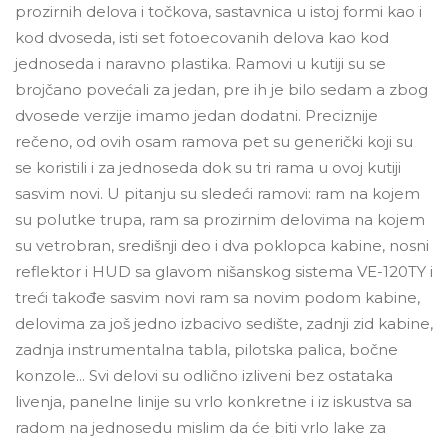
prozirnih delova i točkova, sastavnica u istoj formi kao i
kod dvoseda, isti set fotoecovanih delova kao kod
jednoseda i naravno plastika. Ramovi u kutiji su se
brojčano povećali za jedan, pre ih je bilo sedam a zbog
dvosede verzije imamo jedan dodatni. Preciznije
rečeno, od ovih osam ramova pet su generički koji su
se koristili i za jednoseda dok su tri rama u ovoj kutiji
sasvim novi. U pitanju su sledeći ramovi: ram na kojem
su polutke trupa, ram sa prozirnim delovima na kojem
su vetrobran, središnji deo i dva poklopca kabine, nosni
reflektor i HUD sa glavom nišanskog sistema VE-120TY i
treći takođe sasvim novi ram sa novim podom kabine,
delovima za još jedno izbacivo sedište, zadnji zid kabine,
zadnja instrumentalna tabla, pilotska palica, bočne
konzole... Svi delovi su odlično izliveni bez ostataka
livenja, panelne linije su vrlo konkretne i iz iskustva sa
radom na jednosedu mislim da će biti vrlo lake za