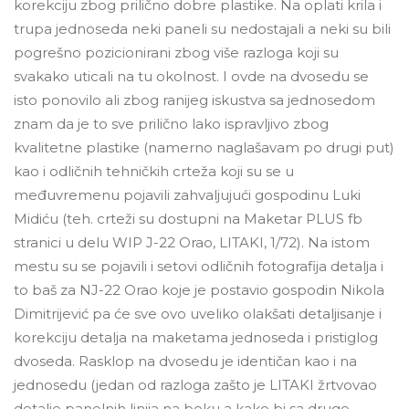
korekciju zbog prilično dobre plastike. Na oplati krila i
trupa jednoseda neki paneli su nedostajali a neki su bili
pogrešno pozicionirani zbog više razloga koji su
svakako uticali na tu okolnost. I ovde na dvosedu se
isto ponovilo ali zbog ranijeg iskustva sa jednosedom
znam da je to sve prilično lako ispravljivo zbog
kvalitetne plastike (namerno naglašavam po drugi put)
kao i odličnih tehničkih crteža koji su se u
međuvremenu pojavili zahvaljujući gospodinu Luki
Midiću (teh. crteži su dostupni na Maketar PLUS fb
stranici u delu WIP J-22 Orao, LITAKI, 1/72). Na istom
mestu su se pojavili i setovi odličnih fotografija detalja i
to baš za NJ-22 Orao koje je postavio gospodin Nikola
Dimitrijević pa će sve ovo uveliko olakšati detaljisanje i
korekciju detalja na maketama jednoseda i pristiglog
dvoseda. Rasklop na dvosedu je identičan kao i na
jednosedu (jedan od razloga zašto je LITAKI žrtvovao
detalje panelnih linija na boku a kako bi sa druge