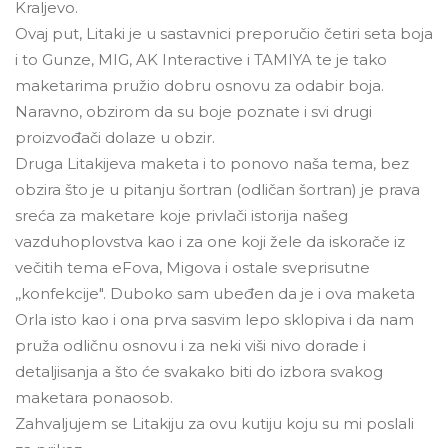
Kraljevo.
Ovaj put, Litaki je u sastavnici preporučio četiri seta boja
i to Gunze, MIG, AK Interactive i TAMIYA te je tako
maketarima pružio dobru osnovu za odabir boja.
Naravno, obzirom da su boje poznate i svi drugi
proizvođači dolaze u obzir.
Druga Litakijeva maketa i to ponovo naša tema, bez
obzira što je u pitanju šortran (odličan šortran) je prava
sreća za maketare koje privlači istorija našeg
vazduhoplovstva kao i za one koji žele da iskorače iz
večitih tema eFova, Migova i ostale sveprisutne
,,konfekcije". Duboko sam ubeđen da je i ova maketa
Orla isto kao i ona prva sasvim lepo sklopiva i da nam
pruža odličnu osnovu i za neki viši nivo dorade i
detaljisanja a što će svakako biti do izbora svakog
maketara ponaosob.
Zahvaljujem se Litakiju za ovu kutiju koju su mi poslali