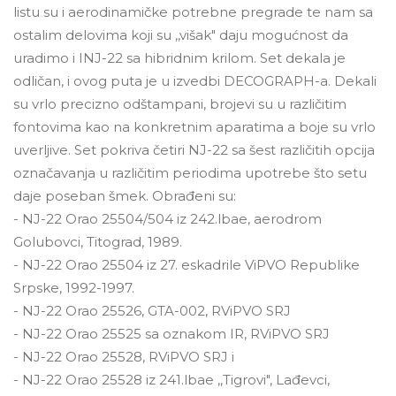
listu su i aerodinamičke potrebne pregrade te nam sa
ostalim delovima koji su ,,višak" daju mogućnost da
uradimo i INJ-22 sa hibridnim krilom. Set dekala je
odličan, i ovog puta je u izvedbi DECOGRAPH-a. Dekali
su vrlo precizno odštampani, brojevi su u različitim
fontovima kao na konkretnim aparatima a boje su vrlo
uverljive. Set pokriva četiri NJ-22 sa šest različitih opcija
označavanja u različitim periodima upotrebe što setu
daje poseban šmek. Obrađeni su:
- NJ-22 Orao 25504/504 iz 242.lbae, aerodrom
Golubovci, Titograd, 1989.
- NJ-22 Orao 25504 iz 27. eskadrile ViPVO Republike
Srpske, 1992-1997.
- NJ-22 Orao 25526, GTA-002, RViPVO SRJ
- NJ-22 Orao 25525 sa oznakom IR, RViPVO SRJ
- NJ-22 Orao 25528, RViPVO SRJ i
- NJ-22 Orao 25528 iz 241.lbae ,,Tigrovi", Lađevci,