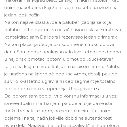
maketarima koji su često za svojim radnim stolom kao i
onim maketarima koji žele svoje makete da izlože na
jedan lepši način.
Nakon najave izlaska „dela palube“ (zadnja sekcija
palube - aft elevator) za nosače aviona klase Yorktown
kontaktirao sam Dalibora i rezervisao jedan primerak.
Nakon plaćanja deo je bio kod mene u roku od dva
dana. Sam deo je upakovan vrlo kvalitetno i bezbedno
u najlonski omotač, potom u omot od „pucketave"
folije i na kraju u tvrdu kutiju sa natpisom firme. Paluba
je urađena na šperploči debljine 4mm, detalji palube
su vrlo kvalitetno ugravirani i ceo segment je totalno
bez deformacija i vitoperenja. U razgovoru sa
Daliborom sam dobio i vrlo korisnu informaciju u vezi
sa eventualnim farbanjem palube a to je da se ista
može tretirati lazurom, bajcem, akrilnim ili uljanim
bojama i na taj način još više dobiti na autentičnosti
ovog dela. Naravno, ne treba je „zalivati“ jer šperploča