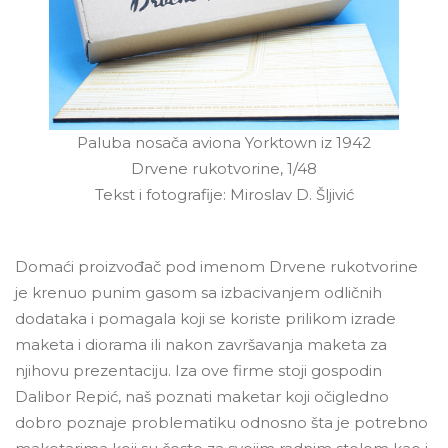
Paluba nosača aviona Yorktown iz 1942
Drvene rukotvorine, 1/48
Tekst i fotografije: Miroslav D. Šljivić
Domaći proizvođač pod imenom Drvene rukotvorine
je krenuo punim gasom sa izbacivanjem odličnih
dodataka i pomagala koji se koriste prilikom izrade
maketa i diorama ili nakon završavanja maketa za
njihovu prezentaciju. Iza ove firme stoji gospodin
Dalibor Repić, naš poznati maketar koji očigledno
dobro poznaje problematiku odnosno šta je potrebno