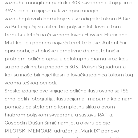
vazduhu mnogih pripadnika 303. skvadrona. Knjiga ima
367 strana i u njoj se nalaze opisi mnogih
vazduhoplovnih borbi koje su se odigrale tokom Bitke
za Britaniju čiji su akteri bili poljski piloti lovci u tom
trenutku letači na čuvenom lovcu Hawker Hurricane
Mk.I koji je i podneo najveći teret te bitke. Autentični
opisi borbi, psihološke i emotivne drame, tehnički
problemi odlično opisuju celokupnu dramu kroz koju
su prolazili hrabri pripadnici 303. (Polish) Squadron-a
koji su inače bili najefikasnija lovačka jedinica tokom tog
veoma teškog perioda.
Srpsko izdanje ove knjige je odlično ilustrovano sa 185
crno-belih fotografija, ilustracijama i mapama koje nam
pomažu da steknemo kompletnu sliku o ovom
hrabrom poljskom skvadronu u sastavu RAF-a.
Gospodin Dušan Simić nam je, u okviru edicije
PILOTSKI MEMOARI udruženja ,,Mark IX" ponovo