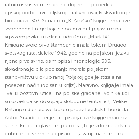
ratnim iskustvom značajno doprineo pobedi u toj
epskoj borbi. Prvi poljski operativni lovački skvadron je
bio upravo 303. Squadron ,,Košćuško" koji je tema ove
izvanredne knjige koja se po prvi put pojavljuje na
srpskom jeziku u izdanju udruženja ,,Mark IX".
Knjiga je svoje prvo štampanje imala tokom Drugog
svetskog rata, daleke 1942. godine na poljskom jeziku i
njena prva svrha, osim opisa i hronologije 303.
skvadrona je bila podizanje morala poljskom
stanovništvu u okupiranoj Poljskoj gde je stizala na
poseban način (opisan u knjizi). Naravno, knjiga je imala
i veliki pozitivni uticaj i na poljske građane i vojnike koji
su uspeli da se dokopaju slobodne teritorije tj. Velike
Britanije i da nastave borbu protiv fašističkih hordi zla.
Autor Arkadi Fidler je pre pisanja ove knjige imao niz
sjajnih knjiga, uglavnom putopisa, te je vrlo znalački i u
duhu onog vremena opisao dešavanja na zemlji i u