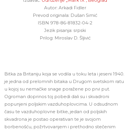
Izdavač:
Udruženje „Mark IX“, Beograd
Autor: Arkadi Fidler
Prevod originala: Dušan Simić
ISBN 978-86-81832-04-2
Jezik pisanja: srpski
Prilog: Miroslav D. Šljivić
Bitka za Britaniju koja se vodila u toku leta i jeseni 1940.
je jedna od prelomnih bitaka u Drugom svetskom ratu
u kojoj su nemačke snage poražene po prvi put.
Ogroman doprinos toj pobedi dali su i skvadroni
popunjeni poljskim vazduhoplovcima. U odsudnom
času te vazduhoplovne bitke, jedan od poljskih
skvadrona je postao operativan te je svojom
borbenošću, požrtvovanjem i prethodno stečenim