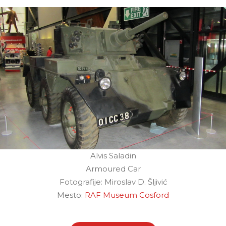
Alvis Saladin
Armoured Car
Fotografije: Miroslav D. Šljivić
Mesto:
RAF Museum Cosford