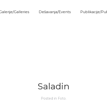
Galerije/Galleries
Dešavanja/Events
Publikacije/Pu
Saladin
Posted in
Foto
.