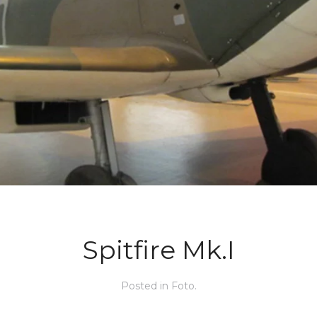
Spitfire Mk.I
Posted in
Foto
.